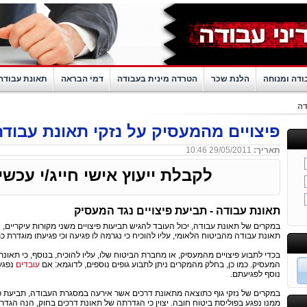
ודה ומנוחה
הלנת שכר
הטרדה מינית בעבודה
דמי הבראה
תאונת עבודה
דה
פיצויים מהמעסיק על נזקי תאונת עבודה
תאריך:
29/05/2011 10:46
לקבלת ייעוץ אישי חייג/י עכשי
תאונת עבודה - תביעת פיצויים נגד המעסיק
במקרים של תאונת עבודה, יכול העובד להגיש תביעות פיצויים משני מקורות עיקריים,
תאונת עבודה מהביטוח הלאומי, עליו להוכיח כי נגרמה לו פגיעה וכי פגיעתו מוגדרת כ
בכדי לתבוע פיצויים מהמעסיק, או מחברת הביטוח שלו, עליו להוכיח, בנוסף, כי תאו
המעסיק. כמו כן, בחלק מהמקרים ניתן לתבוע גופים נוספים, לדוגמא: אם
עובדים
נפגע
נוסף לפגיעתם.
במקרים של נזקי גוף כתוצאה מתאונת דרכים אשר אירעה במסגרת העבודה, תביעת פ
ממנו נפגע בפוליסת ביטוח חובה. יצוין כי הגדרתה של תאונת דרכים בחוק, הנה הגדר