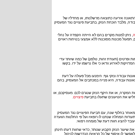
 התאונה אירעה כתוצאה מרשלנותו, או מחדליו של
ודה, מלבד הוכחת הנזק, בתביעת פיצויים נגד המעסיק
ה
, ניתן למנות מקרים בהם לא הייתה הקפדה על נהלי
, תפעול מכונות מסוכנות ללא אמצעי בטיחות ראויים
 ופרטים (תעודת זהות, טלפון) של כמה שיותר עדי
מדויקות לאירוע וודאו כי אלו נרשמו על ידו. בקשו
נות עבודה ונזקי גוף. הימנעו מכל פעולה על דעת
תאונות עבודה, היא פנייה במכתבים אל המעסיק, בהם
ת המקרה, או את היקף הנזק שנגרם לכם. מעסיקכם, או
ליש את הטיעונים שתעלו בתביעת
פיצויים
.
מאוחר בחלוף שנה, עם תביעת הפיצויים נגד המעסיק
תעודות המחלה שנתנו לו רופאיו ועל פי החלטות הוועדה
עובד להציג חוות דעת של מומחה רפואי.
את שיעור הנזק הקבוע שנותר, כדאי שחוות דעתו תינתן
לאפשר לו איסוף של כל הראיות הנדרשות לניהול