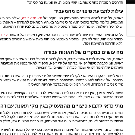
הדרכים המוכרת כהתנגשות בין שתי מכוניות, או פגיעה בהולכי רגל.
עילות לתביעת פיצויים מהמעביד
כאמור, על מנת לתבוע פיצויים מהמעסיק בגין נזקיה של
תאונת עבודה
, יש להוכיח כי
המעסיק. כלומר, מלבד ביסוס הטענה כי מדובר באירוע המתאים להגדרה – תאונת עב
יש להוכיח רשלנות, או מחדלים מצד המעסיק וקשר סיבתי בינם לבין קרות התאונה.
על הדוגמאות השכיחות יותר לתביעות פיצויים נגד המעסיק במקרים של תאונות
עבוד
עבודה ובטיחות, ציוד לא תקין, מחסור באמצעי בטיחות בעת שימוש בחומרים מסוכנים
וללא הדרכה מתאימה ועוד.
..
מה עושים במקרים של תאונות עבודה
ראשית, אם אירעה לכם תאונת עבודה, מומלץ לרשום את כל פרטי האירוע ולאסוף שמות
ראייה. פנו לקבלת טיפול רפואי ובדיקה על ידי רופא, הקפידו לתאר בפניו את הנסיבות ה
העתקים של תיעוד רפואי ושמרו קבלות ורישומים על הוצאות.
כדאי לפנות בהקדם האפשרי לקבלת יעוץ משפטי על ידי עורכי דין הבקיאים בתחום תאו
עצמכם, אלו עלולות לפגוע בסיכויי תביעתכם בעתיד. דוגמא לטעות נפוצה של נפגעי 
פירוט נסיבות המקרה, תיאור הנזק וטענות בדבר אחריות המעסיק.
חשוב להימנע מכך, אין בידכם את הכלים המשפטיים לבחון בצורה מקצועית את נסיבו
חברת הביטוח שתייצג אותו, לא יהססו להשתמש במכתב ששלחתם בכדי לנסות ולהח
מתי כדאי לתבוע פיצויים מהמעסיק בגין נזקי תאונת עבודה
בשונה מתביעת פיצויים מביטוח לאומי, אותה יש להגיש בסמוך לקרות המקרה ולכל ה
אפשר ואף כדאי לחכות. בעוד את הפיצוי מהמוסד לביטוח לאומי יכול עובד לקבל לפי 
הרפואית בביטוח לאומי, בתביעת פיצויים נגד המעסיק, או חברת הביטוח שלו, יאלץ ה
בחוות דעתו, יתייחס המומחה אל היווצרות הנזק והיקפו, בכדי שיוכל המומחה להעריך 
בחלוף שנה לפחות, מיום קרות התאונה. יחד עם זאת, כדאי לפנות לעורך דין בהקדם ו