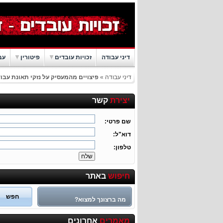
דיני עבודה
זכויות עובדים
פיטורין
עב
דיני עבודה
»
פיצויים מהמעסיק על נזקי תאונת עבו
יצירת
קשר
שם פרטי:
דוא"ל:
טלפון:
חיפוש
באתר
מה כוללת מערכת היחסים שבין עובד למעבידו...
מאמרים
אחרונים