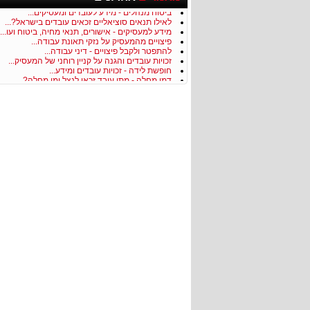
לשכת התעסוקה - זכאות לדמי אבטלה...
ביטוח מנהלים - מידע לעובדים ומעסיקים...
לאילו תנאים סוציאליים זכאים עובדים בישראל?...
מידע למעסיקים - אישורים, תנאי מחיה, ביטוח ועו...
פיצויים מהמעסיק על נזקי תאונת עבודה...
להתפטר ולקבל פיצויים - דיני עבודה...
זכויות עובדים והגנה על קניין רוחני של המעסיק...
חופשת לידה - זכויות עובדים ומידע...
דמי מחלה - מתי עובד זכאי לנצל ימי מחלה?...
מהי תאונת עבודה לפי הקבוע בחוק?...
זכויות עובדים - דמי הבראה...
הטרדה מינית בעבודה - החוק למניעת הטרדה מינית.
מהי הלנת שכר וכיצד לתבוע פיצוי?...
מהי הודעה לעובד וכיצד יפורטו בה תנאי עבודה?...
מהן זכויות עובדים לפי חוק שעות עבודה ומנוחה...
מידע בנושא פיטורין ממקום העבודה...
לכל אחד מאיתנו זכויות בסיסיות כעובד ולפי חוק!...